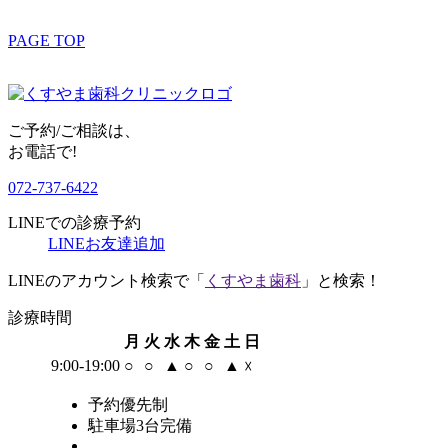
PAGE TOP
ご予約/ご相談は、
お電話で!
072-737-6422
LINEでの診療予約
LINEお友達追加
LINEのアカウント検索で「
くすやま歯科
」と検索！
診療時間
月
火
水
木
金
土
日
9:00-19:00
○
○
▲
○
○
▲
☓
予約優先制
駐車場3台完備