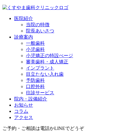
医院紹介
当院の特徴
院長あいさつ
診療案内
一般歯科
小児歯科
小児矯正の特設ぺージ
審美歯科・成人矯正
インプラント
目立たない入れ歯
予防歯科
口腔外科
往診サービス
院内・設備紹介
お知らせ
コラム
アクセス
ご予約・ご相談は電話かLINEでどうぞ