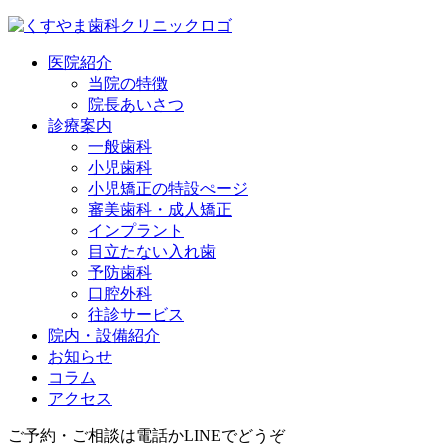
医院紹介
当院の特徴
院長あいさつ
診療案内
一般歯科
小児歯科
小児矯正の特設ぺージ
審美歯科・成人矯正
インプラント
目立たない入れ歯
予防歯科
口腔外科
往診サービス
院内・設備紹介
お知らせ
コラム
アクセス
ご予約・ご相談は電話かLINEでどうぞ